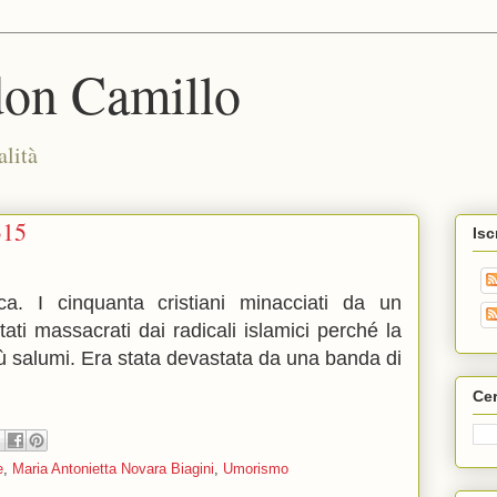
don Camillo
alità
315
Isc
fica. I cinquanta cristiani minacciati da un
ti massacrati dai radicali islamici perché la
 salumi. Era stata devastata da una banda di
Cer
e
,
Maria Antonietta Novara Biagini
,
Umorismo