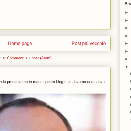
Arc
►
►
►
►
Home page
Post più vecchio
►
►
ti a:
Commenti sul post (Atom)
►
▼
uando prendevamo in mano questo blog e gli davamo una nuova