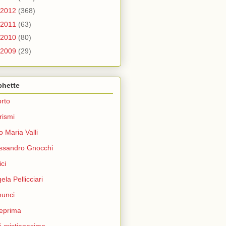
2012
(368)
2011
(63)
2010
(80)
2009
(29)
chette
rto
rismi
o Maria Valli
ssandro Gnocchi
ci
ela Pellicciari
unci
eprima