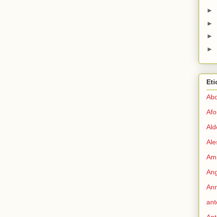
►
►
►
►
Eti
Abo
Afo
Ald
Ale
Ami
Ang
Ann
ant