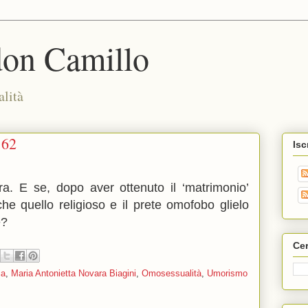
don Camillo
alità
162
Isc
ra. E se, dopo aver ottenuto il ‘matrimonio’
nche quello religioso e il prete omofobo glielo
e?
Cer
ia
,
Maria Antonietta Novara Biagini
,
Omosessualità
,
Umorismo