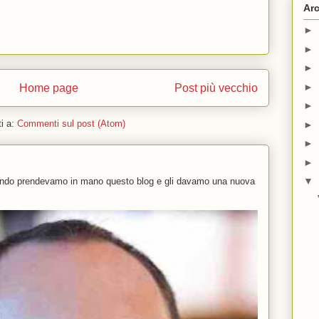
Arc
►
►
►
►
Home page
Post più vecchio
►
ti a:
Commenti sul post (Atom)
►
►
►
▼
uando prendevamo in mano questo blog e gli davamo una nuova