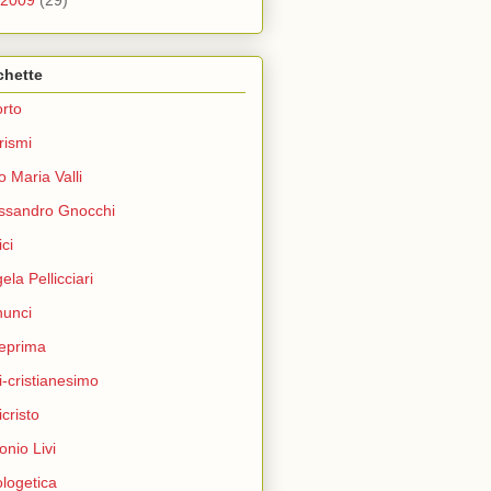
chette
rto
rismi
o Maria Valli
ssandro Gnocchi
ci
ela Pellicciari
unci
eprima
i-cristianesimo
icristo
onio Livi
logetica