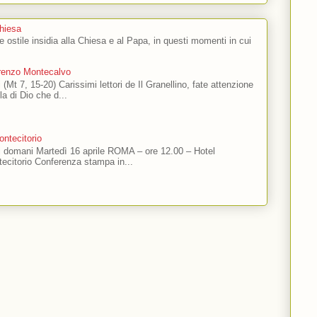
Chiesa
 e ostile insidia alla Chiesa e al Papa, in questi momenti in cui
orenzo Montecalvo
 (Mt 7, 15-20) Carissimi lettori de Il Granellino, fate attenzione
ola di Dio che d...
ntecitorio
ti domani Martedì 16 aprile ROMA – ore 12.00 – Hotel
ecitorio Conferenza stampa in...