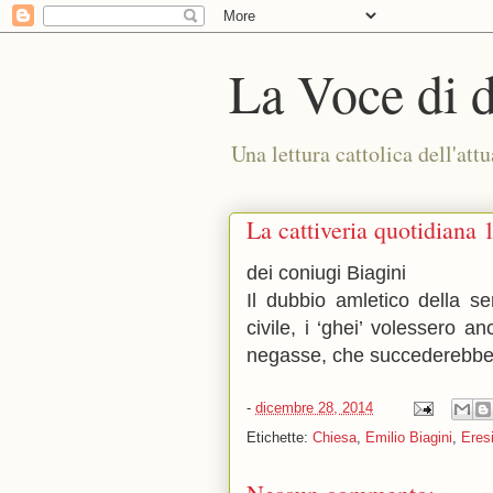
La Voce di 
Una lettura cattolica dell'attu
La cattiveria quotidiana 
dei coniugi Biagini
Il dubbio amletico della se
civile, i ‘ghei’ volessero a
negasse, che succederebb
-
dicembre 28, 2014
Etichette:
Chiesa
,
Emilio Biagini
,
Eres