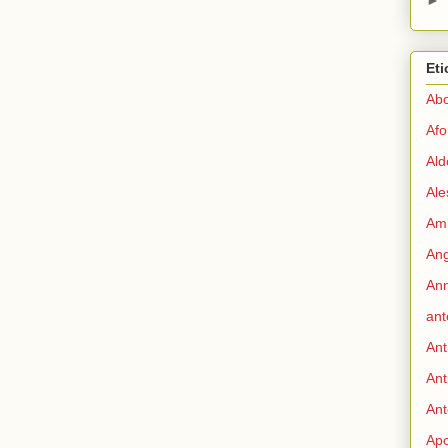
Eti
Abo
Afo
Ald
Ale
Ami
Ang
Ann
ant
Ant
Ant
Ant
Apo