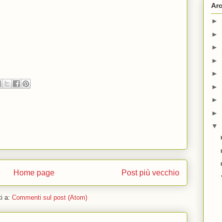
Arc
►
►
►
►
►
►
►
►
▼
Home page
Post più vecchio
ti a:
Commenti sul post (Atom)