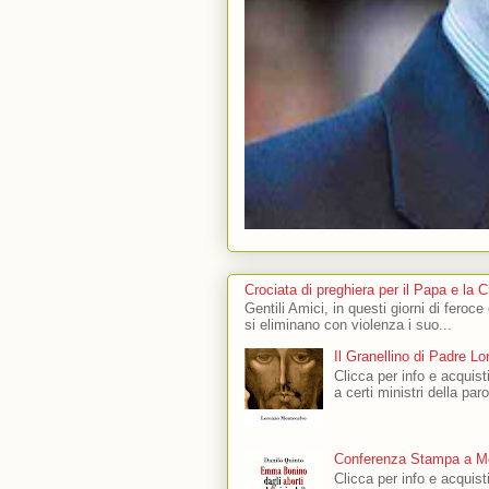
Crociata di preghiera per il Papa e la 
Gentili Amici, in questi giorni di feroce
si eliminano con violenza i suo...
Il Granellino di Padre L
Clicca per info e acquisti
a certi ministri della par
Conferenza Stampa a Mo
Clicca per info e acquis