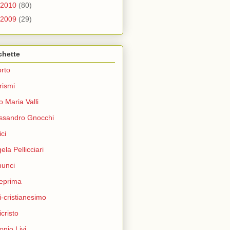
2010
(80)
2009
(29)
chette
rto
rismi
o Maria Valli
ssandro Gnocchi
ci
ela Pellicciari
unci
eprima
i-cristianesimo
icristo
onio Livi