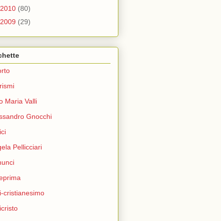
2010
(80)
2009
(29)
chette
rto
rismi
o Maria Valli
ssandro Gnocchi
ci
ela Pellicciari
unci
eprima
i-cristianesimo
icristo