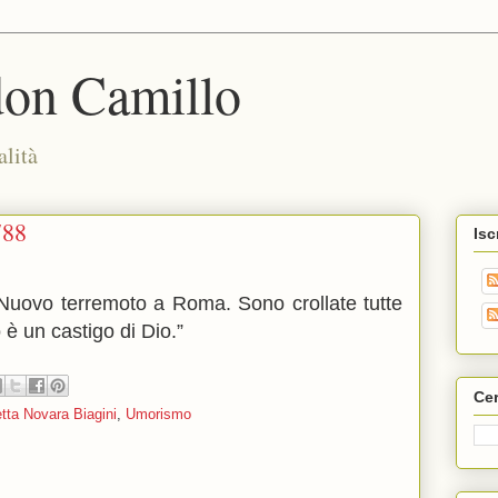
don Camillo
alità
788
Isc
“Nuovo terremoto a Roma. Sono crollate tutte
 è un castigo di Dio.”
Cer
tta Novara Biagini
,
Umorismo