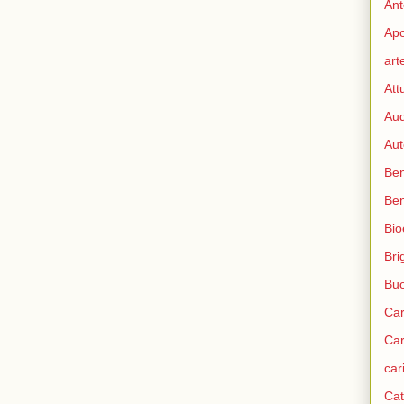
Ant
Apo
art
Att
Aud
Aut
Ben
Be
Bio
Bri
Bu
Car
Car
car
Cat