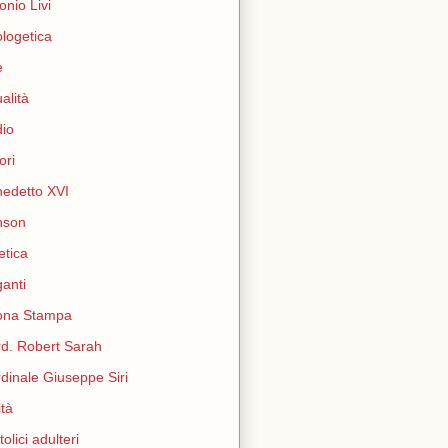
onio Livi
logetica
e
ualità
io
ori
edetto XVI
nson
etica
ganti
ona Stampa
d. Robert Sarah
dinale Giuseppe Siri
ità
tolici adulteri