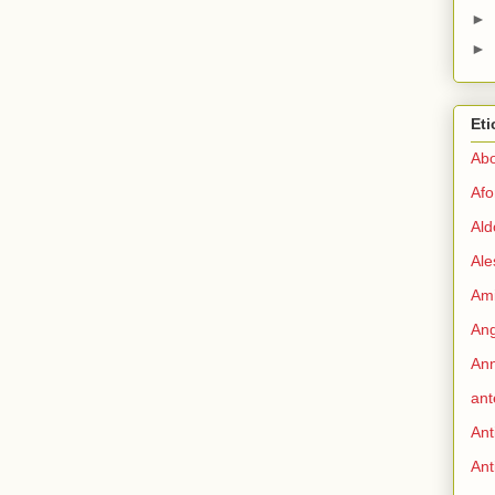
►
►
Eti
Abo
Afo
Ald
Ale
Ami
Ang
Ann
ant
Ant
Ant