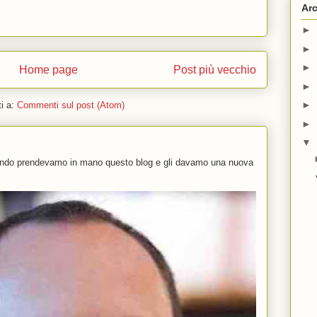
Arc
►
►
►
Home page
Post più vecchio
►
►
ti a:
Commenti sul post (Atom)
►
▼
uando prendevamo in mano questo blog e gli davamo una nuova