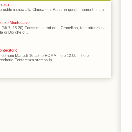
Chiesa
 e ostile insidia alla Chiesa e al Papa, in questi momenti in cui
orenzo Montecalvo
 (Mt 7, 15-20) Carissimi lettori de Il Granellino, fate attenzione
ola di Dio che d...
ntecitorio
ti domani Martedì 16 aprile ROMA – ore 12.00 – Hotel
ecitorio Conferenza stampa in...