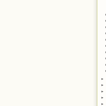
►
►
►
►
►