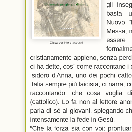
gli inse
basta u
Nuovo T
Messa, m
essere
Clicca per info e acqusiti
formalm
cristianamente appieno, senza perd
ci ha detto, così come raccontano i 
Isidoro d'Anna, uno dei pochi cattoli
Italia sempre più laicista, ci narra,
raccontando, che cosa voglia di
(cattolico). Lo fa non al lettore a
parla di sé ai giovani, spiegando ch
intensamente la fede in Gesù.
“Che la forza sia con voi: prontuari