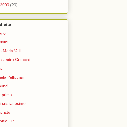
2009
(29)
chette
rto
rismi
o Maria Valli
ssandro Gnocchi
ci
ela Pellicciari
unci
eprima
i-cristianesimo
icristo
onio Livi