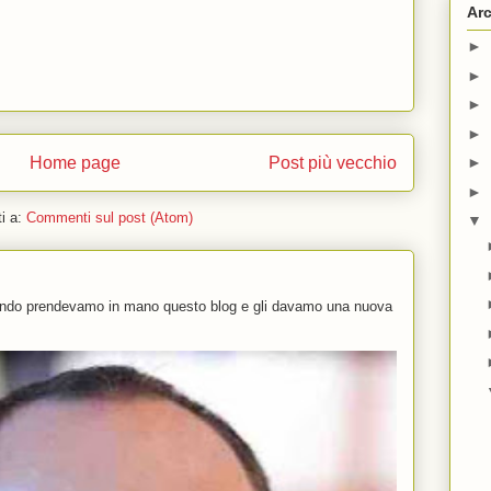
Arc
►
►
►
►
Home page
Post più vecchio
►
►
ti a:
Commenti sul post (Atom)
▼
uando prendevamo in mano questo blog e gli davamo una nuova