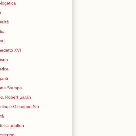
logetica
e
ualità
io
ori
edetto XVI
nson
etica
ganti
ona Stampa
d. Robert Sarah
dinale Giuseppe Siri
ità
tolici adulteri
sterton