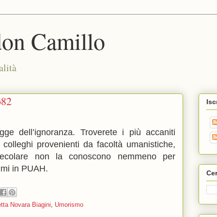
don Camillo
alità
682
Isc
ge dell’ignoranza. Troverete i più accaniti
n colleghi provenienti da facoltà umanistiche,
lecolare non la conoscono nemmeno per
imi in PUAH.
Cer
tta Novara Biagini
,
Umorismo