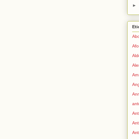
►
Eti
Abo
Afo
Ald
Ale
Ami
Ang
Ann
ant
Ant
Ant
Ant