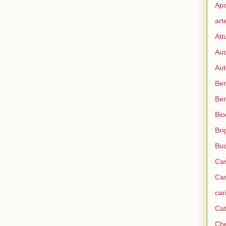
Apo
art
Att
Aud
Aut
Ben
Be
Bio
Bri
Bu
Car
Car
car
Cat
Che