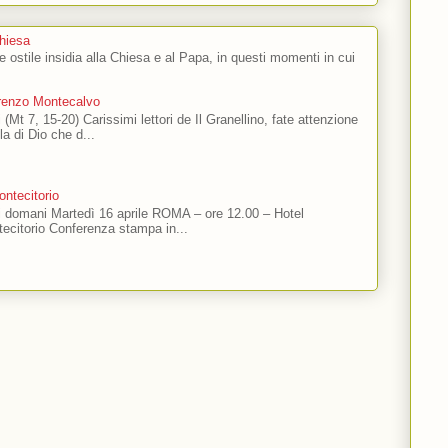
Chiesa
 e ostile insidia alla Chiesa e al Papa, in questi momenti in cui
orenzo Montecalvo
 (Mt 7, 15-20) Carissimi lettori de Il Granellino, fate attenzione
ola di Dio che d...
ntecitorio
ti domani Martedì 16 aprile ROMA – ore 12.00 – Hotel
ecitorio Conferenza stampa in...