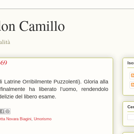
don Camillo
alità
669
Isc
 Latrine Orribilmente Puzzolenti). Gloria alla
finalmente ha liberato l’uomo, rendendolo
delizie del libero esame.
Cer
tta Novara Biagini
,
Umorismo