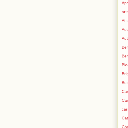
Apo
art
Att
Aud
Aut
Ben
Be
Bio
Bri
Bu
Car
Car
car
Cat
Che