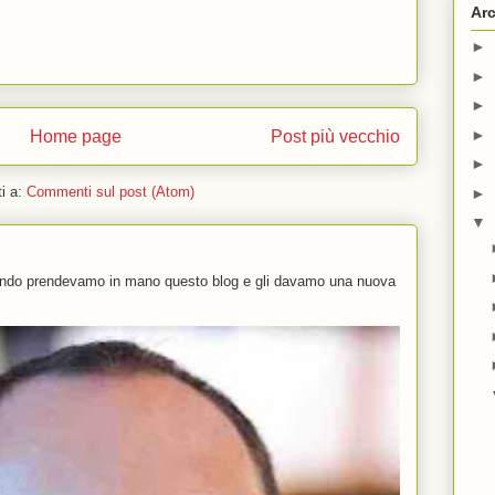
Arc
►
►
►
►
Home page
Post più vecchio
►
ti a:
Commenti sul post (Atom)
►
▼
uando prendevamo in mano questo blog e gli davamo una nuova