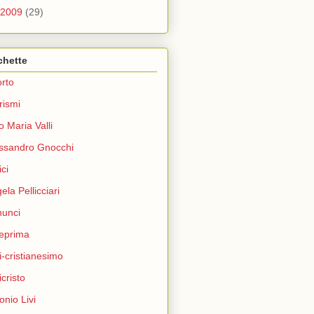
2009
(29)
chette
rto
rismi
o Maria Valli
ssandro Gnocchi
ci
ela Pellicciari
unci
eprima
i-cristianesimo
icristo
onio Livi