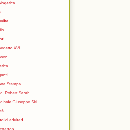
logetica
e
ualità
io
ori
edetto XVI
nson
etica
ganti
ona Stampa
d. Robert Sarah
dinale Giuseppe Siri
ità
tolici adulteri
sterton