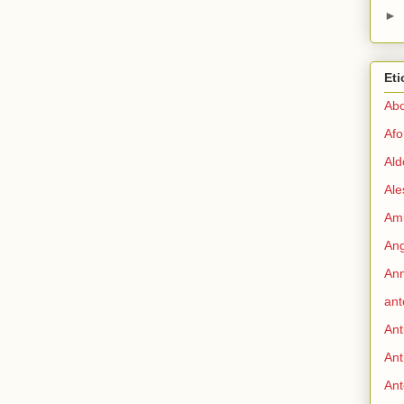
►
Eti
Abo
Afo
Ald
Ale
Ami
Ang
Ann
ant
Ant
Ant
Ant