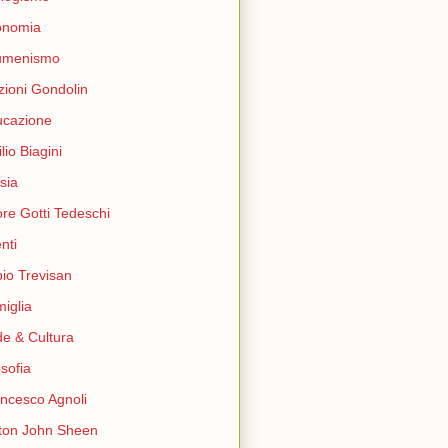
onomia
umenismo
zioni Gondolin
ucazione
lio Biagini
sia
ore Gotti Tedeschi
nti
io Trevisan
iglia
e & Cultura
osofia
ncesco Agnoli
ton John Sheen