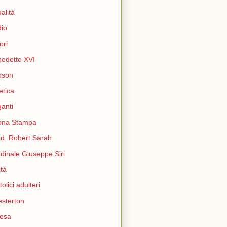
ualità
io
ori
edetto XVI
nson
etica
ganti
ona Stampa
d. Robert Sarah
dinale Giuseppe Siri
ità
tolici adulteri
sterton
esa