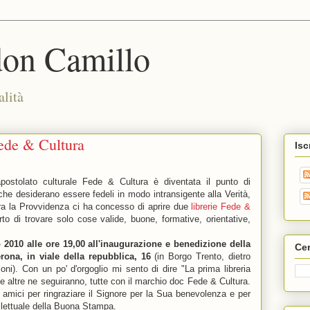
don Camillo
alità
Fede & Cultura
Isc
apostolato culturale Fede & Cultura è diventata il punto di
è che desiderano essere fedeli in modo intransigente alla Verità,
ra la Provvidenza ci ha concesso di aprire due
librerie Fede &
erto di trovare solo cose valide, buone, formative, orientative,
no 2010 alle ore 19,00 all'inaugurazione e benedizione della
Cer
ona, in viale della repubblica, 16
(in Borgo Trento, dietro
oni). Con un po' d'orgoglio mi sento di dire "La prima libreria
he altre ne seguiranno, tutte con il marchio doc Fede & Cultura.
ri amici per ringraziare il Signore per la Sua benevolenza e per
ellettuale della Buona Stampa.