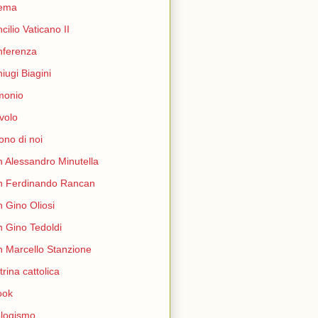
nema
cilio Vaticano II
nferenza
iugi Biagini
monio
volo
ono di noi
 Alessandro Minutella
n Ferdinando Rancan
 Gino Oliosi
 Gino Tedoldi
 Marcello Stanzione
trina cattolica
ook
logismo