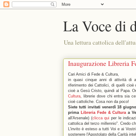
La Voce di 
Una lettura cattolica dell'attu
Inaugurazione Libreria 
Cari Amici di Fede & Cultura,
in quasi cinque anni di attività di 
riferimento dei Cattolici, di quelli cio
cioè a Gesù Cristo, quindi al Papa. O
Cultura
, librerie dove chi entra sia c
cioè cattoliche. Cosa non da poco!
Siete tutti invitati venerdì 18 giug
prima
Libreria Fede & Cultura
a Ver
all'Arsenale) (
clicca qui
per le indicazi
cattolica del terzo millennio". Credo c
L'invito è esteso a tutti Voi e ai Vost
sostenere l'Apostolato della Carità int