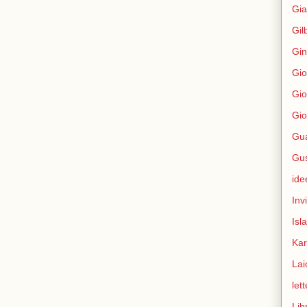
Gia
Gil
Gin
Gio
Gio
Gio
Gua
Gus
ide
Inv
Isl
Kar
Lai
let
Libr