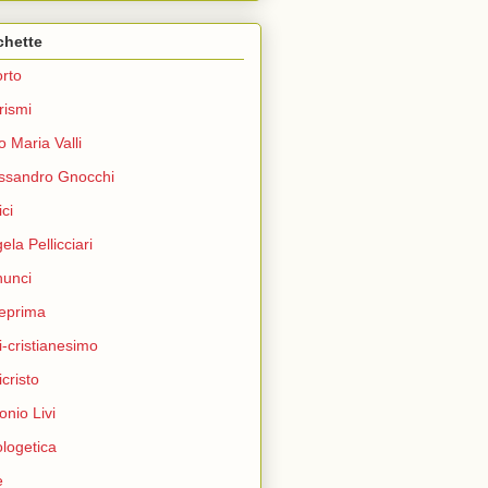
chette
rto
rismi
o Maria Valli
ssandro Gnocchi
ci
ela Pellicciari
unci
eprima
i-cristianesimo
icristo
onio Livi
logetica
e