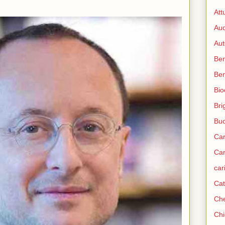
Att
Aud
Aut
Ben
Be
Bio
Bri
Bu
Car
Car
car
Cat
Che
Chi