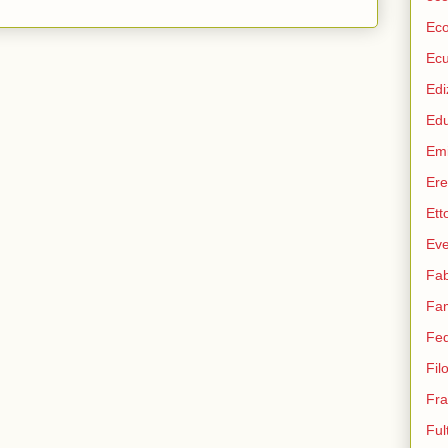
Ec
Ec
Edi
Ed
Emi
Ere
Ett
Eve
Fab
Fam
Fed
Fil
Fra
Ful