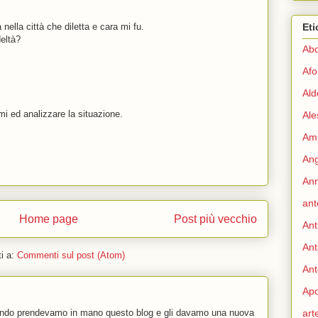
a nella città che diletta e cara mi fu.
Eti
deltà?
Abo
Afo
Ald
i ed analizzare la situazione.
Ale
Ami
Ang
Ann
ant
Home page
Post più vecchio
Ant
Ant
ti a:
Commenti sul post (Atom)
Ant
Apo
uando prendevamo in mano questo blog e gli davamo una nuova
art