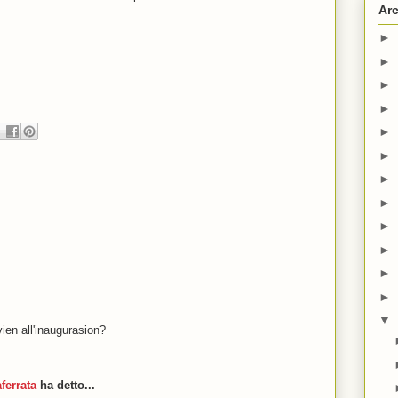
Arc
►
►
►
►
►
►
►
►
►
►
►
►
▼
vien all'inaugurasion?
ferrata
ha detto...