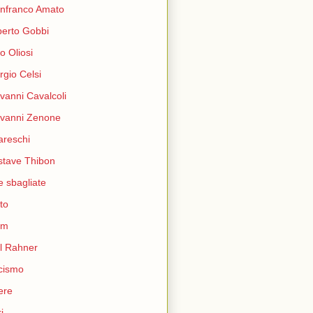
nfranco Amato
berto Gobbi
o Oliosi
rgio Celsi
vanni Cavalcoli
vanni Zenone
reschi
tave Thibon
e sbagliate
ito
am
l Rahner
cismo
tere
i