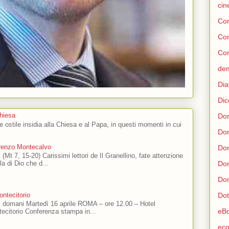
ci
Con
Co
Con
de
Dia
Dic
Chiesa
Don
 e ostile insidia alla Chiesa e al Papa, in questi momenti in cui
Do
orenzo Montecalvo
Don
 (Mt 7, 15-20) Carissimi lettori de Il Granellino, fate attenzione
Don
ola di Dio che d...
Don
ntecitorio
Dot
ti domani Martedì 16 aprile ROMA – ore 12.00 – Hotel
eB
ecitorio Conferenza stampa in...
eco