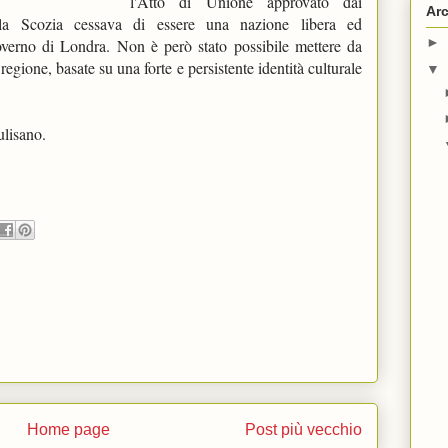
l'Atto di Unione approvato dai 
Arc
 la Scozia cessava di essere una nazione libera ed 
►
overno di Londra. Non è però stato possibile mettere da 
regione, basate su una forte e persistente identità culturale 
▼
lisano. 
Home page
Post più vecchio