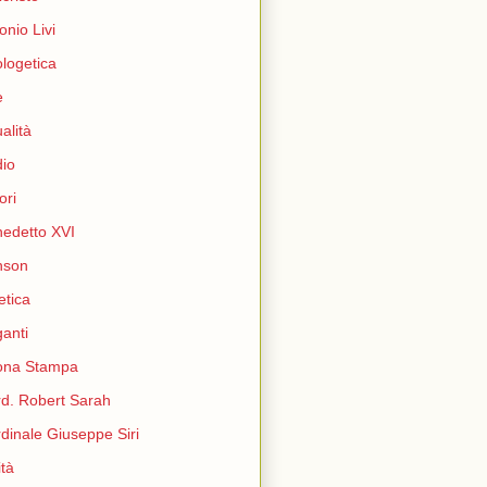
onio Livi
logetica
e
ualità
io
ori
edetto XVI
nson
etica
ganti
ona Stampa
d. Robert Sarah
dinale Giuseppe Siri
ità