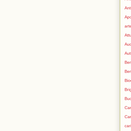
Ant
Apo
art
Att
Aud
Aut
Ben
Be
Bio
Bri
Bu
Car
Car
car