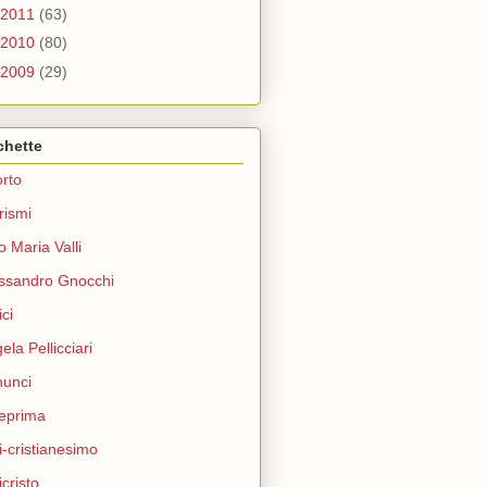
2011
(63)
2010
(80)
2009
(29)
chette
rto
rismi
o Maria Valli
ssandro Gnocchi
ci
ela Pellicciari
unci
eprima
i-cristianesimo
icristo