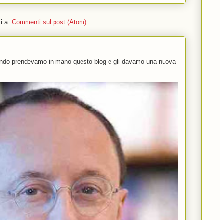
ti a:
Commenti sul post (Atom)
uando prendevamo in mano questo blog e gli davamo una nuova