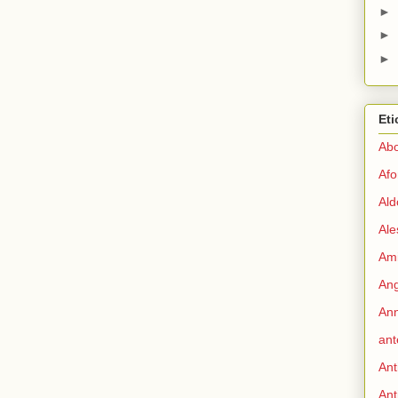
►
►
►
Eti
Abo
Afo
Ald
Ale
Ami
Ang
Ann
ant
Ant
Ant