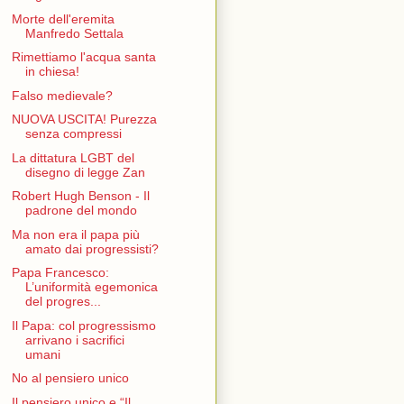
Morte dell'eremita
Manfredo Settala
Rimettiamo l'acqua santa
in chiesa!
Falso medievale?
NUOVA USCITA! Purezza
senza compressi
La dittatura LGBT del
disegno di legge Zan
Robert Hugh Benson - Il
padrone del mondo
Ma non era il papa più
amato dai progressisti?
Papa Francesco:
L’uniformità egemonica
del progres...
Il Papa: col progressismo
arrivano i sacrifici
umani
No al pensiero unico
Il pensiero unico e “Il