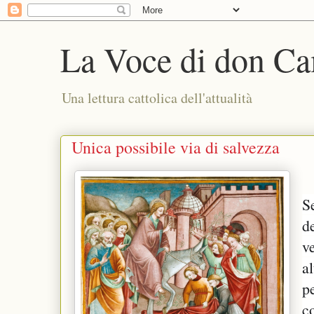
La Voce di don Ca
Una lettura cattolica dell'attualità
Unica possibile via di salvezza
S
d
v
a
p
c