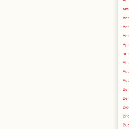
Ann
ant
Ant
Ant
Ant
Apo
art
Att
Aud
Aut
Ben
Be
Bio
Bri
Bu