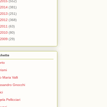
2015
(552)
2014
(381)
2013
(251)
2012
(368)
2011
(63)
2010
(80)
2009
(29)
chette
rto
rismi
o Maria Valli
ssandro Gnocchi
ci
ela Pellicciari