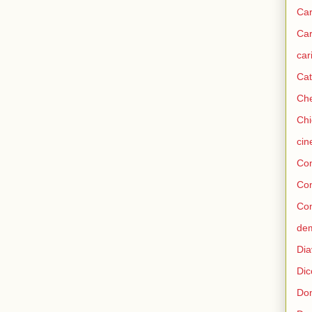
Car
Car
car
Cat
Che
Chi
ci
Con
Co
Con
de
Dia
Dic
Don