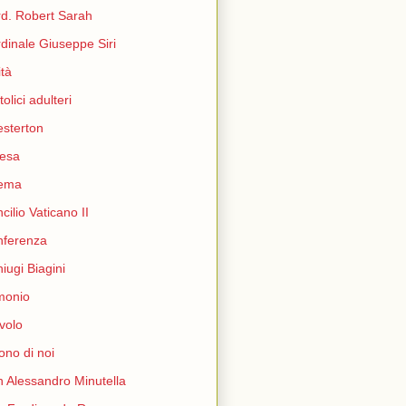
d. Robert Sarah
dinale Giuseppe Siri
ità
tolici adulteri
sterton
esa
nema
cilio Vaticano II
nferenza
iugi Biagini
monio
volo
ono di noi
 Alessandro Minutella