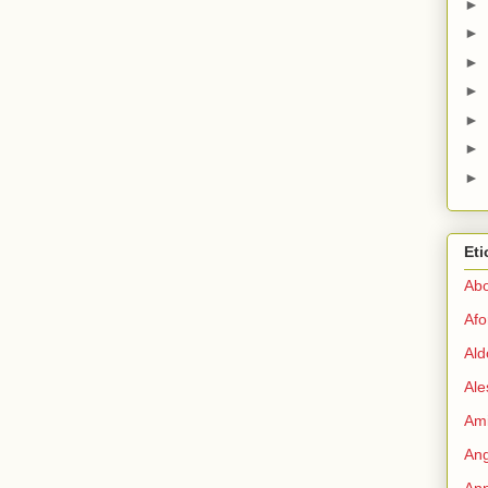
►
►
►
►
►
►
►
Eti
Abo
Afo
Ald
Ale
Ami
Ang