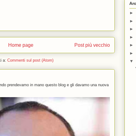
Arc
►
►
►
►
Home page
Post più vecchio
►
►
ti a:
Commenti sul post (Atom)
▼
uando prendevamo in mano questo blog e gli davamo una nuova