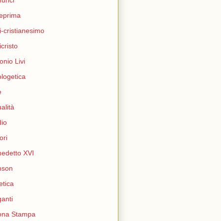
unci
eprima
i-cristianesimo
icristo
onio Livi
logetica
e
ualità
io
ori
edetto XVI
nson
etica
ganti
ona Stampa