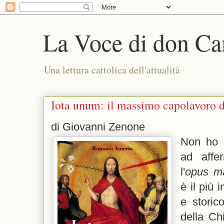
La Voce di don Ca
Una lettura cattolica dell'attualità
Iota unum: il massimo capolavoro do
di Giovanni Zenone
Non ho 
ad aff
l'
opus m
è il più 
e storic
della Ch