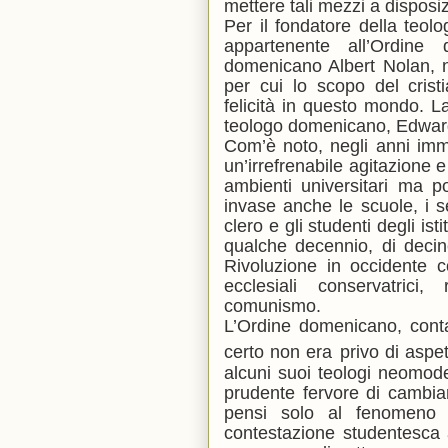
mettere tali mezzi a disposiz
Per il fondatore della teol
appartenente all’Ordin
domenicano Albert Nolan, n
per cui lo scopo del cris
felicità in questo mondo. L
teologo domenicano, Edward
Com’è noto, negli anni imme
un’irrefrenabile agitazione e
ambienti universitari ma po
invase anche le scuole, i sem
clero e gli studenti degli ist
qualche decennio, di decine 
Rivoluzione in occidente c
ecclesiali conservatrici
comunismo.
L’Ordine domenicano, cont
certo non era
privo di aspet
alcuni suoi teologi neomod
prudente fervore di cambia
pensi solo al fenomeno 
contestazione studentesca a