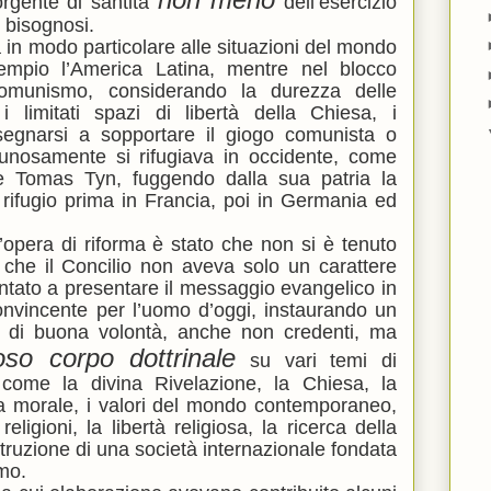
orgente di santità
dell’esercizio
i bisognosi.
a in modo particolare alle situazioni del mondo
empio l’America Latina, mentre nel blocco
comunismo, considerando la durezza delle
 i limitati spazi di libertà della Chiesa, i
egnarsi a sopportare il giogo comunista o
tunosamente si rifugiava in occidente, come
e Tomas Tyn, fuggendo dalla sua patria la
rifugio prima in Francia, poi in Germania ed
t’opera di riforma è stato che non si è tenuto
 che il Concilio non aveva solo un carattere
entato a presentare il messaggio evangelico in
nvincente per l’uomo d’oggi, instaurando un
ni di buona volontà, anche non credenti, ma
oso corpo dottrinale
su vari temi di
come la divina Rivelazione, la Chiesa, la
, la morale, i valori del mondo contemporaneo,
e religioni, la libertà religiosa, la ricerca della
struzione di una società internazionale fondata
omo.