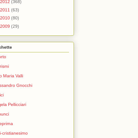
2012
(368)
2011
(63)
2010
(80)
2009
(29)
chette
rto
rismi
o Maria Valli
ssandro Gnocchi
ci
ela Pellicciari
unci
eprima
i-cristianesimo