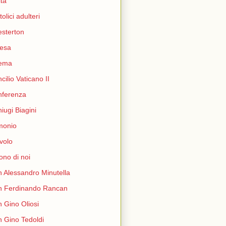
ità
tolici adulteri
sterton
esa
nema
cilio Vaticano II
nferenza
iugi Biagini
monio
volo
ono di noi
 Alessandro Minutella
n Ferdinando Rancan
 Gino Oliosi
 Gino Tedoldi