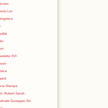
icristo
onio Livi
logetica
e
ualità
io
ori
edetto XVI
nson
etica
ganti
ona Stampa
d. Robert Sarah
dinale Giuseppe Siri