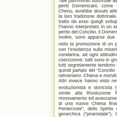
Tale patrimonio dottrinale a
periti Domenicani, come 
Chenu, avrebbe dovuto attir
la loro tradizione dottrina
tratto da esso quegli svilu
l’hanno interpretato in un
perito del Concilio, il Dom
Inoltre, sono apparse due i
visto la promozione di un p
con l’insistenza sulla miser
condanna, ad ogni attitudin
coercizione: tutti sono in gra
tutti segretamente tendono a 
quindi parlato del “Concili
rahneriano. Chiesa e mondo
Altri invece hanno visto ne
evoluzionista e storicista
simile alla Rivoluzione 
rinnovamento ed avanzamento r
di una nuova Chiesa fina
Pentecoste”, dello Spirito
gerarchica (“piramidale”),