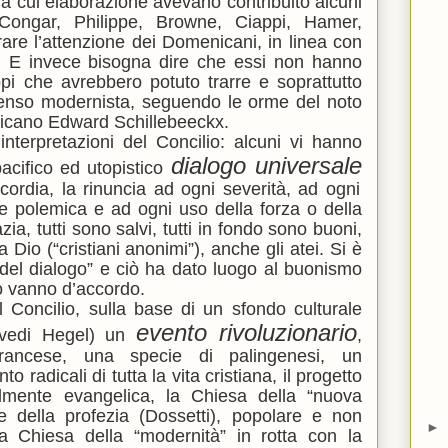
lla cui elaborazione avevano contribuito alcuni
Congar, Philippe, Browne, Ciappi, Hamer,
are l’attenzione dei Domenicani, in linea con
le. E invece bisogna dire che essi non hanno
ppi che avrebbero potuto trarre e soprattutto
 senso modernista, seguendo le orme del noto
enicano Edward Schillebeeckx.
nterpretazioni del Concilio: alcuni vi hanno
dialogo universale
acifico ed utopistico
icordia, la rinuncia ad ogni severità, ad ogni
e polemica e ad ogni uso della forza o della
zia, tutti sono salvi, tutti in fondo sono buoni,
Dio (“cristiani anonimi”), anche gli atei. Si è
o del dialogo” e ciò ha dato luogo al buonismo
 vanno d’accordo.
l Concilio, sulla base di un sfondo culturale
evento rivoluzionario
 (vedi Hegel) un
,
francese, una specie di palingenesi, un
adicali di tutta la vita cristiana, il progetto
lmente evangelica, la Chiesa della “nuova
 e della profezia (Dossetti), popolare e non
►
 la Chiesa della “modernità” in rotta con la