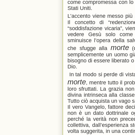
come compromessa con lo str
Stati Uniti.
L’accento viene messo più 
Il concetto di “redenzion
“soddisfazione vicaria”, vi
vedere Gesù solo come li
sminuisce l’opera della s
morte
che sfugge alla
(q
semplicemente un uomo già 
bisogno di essere liberato o 
Dio.
In tal modo si perde di vist
morte
, mentre tutto il pro
loro sfruttati. La grazia no
divina intrinseca alla class
Tutto ciò acquista un vago 
Il vero Vangelo, fattore deci
non è un dato dottrinale og
perché la verità non prece
collettiva, dall’esperienza s
volta suggerita, in una conti