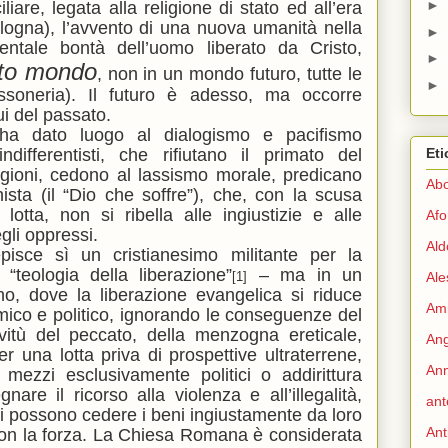
►
iare, legata alla religione di stato ed all’era
logna), l’avvento di una nuova umanità nella
►
entale bontà dell’uomo liberato da Cristo,
►
sto mondo
, non in un mondo futuro, tutte le
►
ssoneria). Il futuro è adesso, ma occorre
ui del passato.
 ha dato luogo al dialogismo e pacifismo
 indifferentisti, che rifiutano il primato del
Eti
eligioni, cedono al lassismo morale, predicano
Abo
ista (il “Dio che soffre”), che, con la scusa
a lotta, non si ribella alle ingiustizie e alle
Afo
gli oppressi.
Ald
isce sì un cristianesimo militante per la
 “teologia della liberazione”
– ma in un
[1]
Ale
o, dove la liberazione evangelica si riduce
Ami
mico e politico, ignorando le conseguenze del
avitù del peccato, della menzogna ereticale,
Ang
r una lotta priva di prospettive ultraterrene,
Ann
zzi esclusivamente politici o addirittura
nare il ricorso alla violenza e all’illegalità,
ant
hi possono cedere i beni ingiustamente da loro
Ant
i con la forza. La Chiesa Romana è considerata