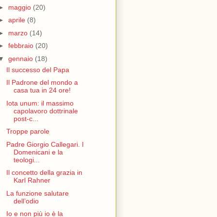
►
maggio
(20)
►
aprile
(8)
►
marzo
(14)
►
febbraio
(20)
▼
gennaio
(18)
Il successo del Papa
Il Padrone del mondo a
casa tua in 24 ore!
Iota unum: il massimo
capolavoro dottrinale
post-c...
Troppe parole
Padre Giorgio Callegari. I
Domenicani e la
teologi...
Il concetto della grazia in
Karl Rahner
La funzione salutare
dell’odio
Io e non più io è la