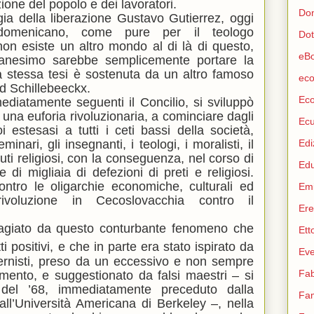
ione del popolo e dei lavoratori.
Don
ogia della liberazione Gustavo Gutierrez, oggi
e domenicano, come pure per il teologo
Dot
on esiste un altro mondo al di là di questo,
eB
tianesimo sarebbe semplicemente portare la
a stessa tesi è sostenuta da un altro famoso
eco
 Schillebeeckx.
Ec
diatamente seguenti il Concilio, si sviluppò
 una euforia rivoluzionaria, a cominciare dagli
Ec
i estesasi a tutti i ceti bassi della società,
inari, gli insegnanti, i teologi, i moralisti, il
Edi
ituti religiosi, con la conseguenza, nel corso di
Ed
di migliaia di defezioni di preti e religiosi.
ontro le oligarchie economiche, culturali ed
Emi
, rivoluzione in Cecoslovacchia contro il
Ere
agiato da questo conturbante fenomeno che
Ett
ti positivi, e che in parte era stato ispirato da
Eve
ernisti, preso da un eccessivo e non sempre
Fab
mento, e suggestionato da falsi maestri – si
del ’68, immediatamente preceduto dalla
Fam
ll’Università Americana di Berkeley –, nella