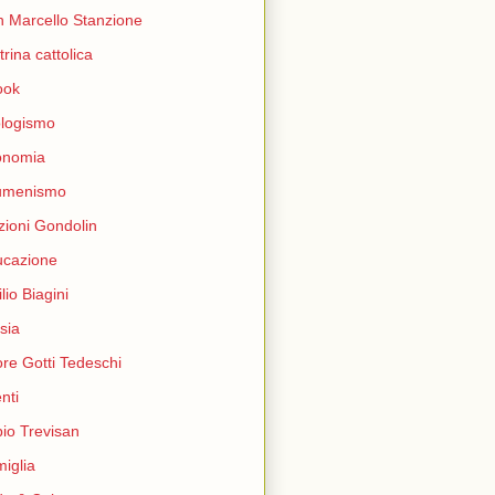
 Marcello Stanzione
trina cattolica
ook
logismo
onomia
umenismo
zioni Gondolin
ucazione
lio Biagini
sia
ore Gotti Tedeschi
nti
io Trevisan
iglia