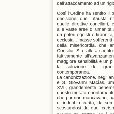
dell’attaccamento ad un rigi
Così l’Ordine ha sentito il
decisione quell’infausta
quelle direttive conciliar
alle vaste aree di umanità af
da poteri egoisti o tirannic
ecclesiali, masse sofferenti 
della misericordia, che a
Concilio. Si è allora sentit
fattivamente all’avanzame
maggiore sensibilità e un p
la soluzione dei grand
contemporanea.
La canonizzazione, negli ann
e S. Giovanni Macìas, umil
XVII, grandemente benemerit
questo mutato orientamento,
che pur non mancavano, ha 
di indubbia carità, da semp
scostandosi da quel caris