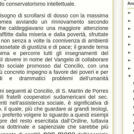
do conservatorismo intellettuale.
Arc
►
 bisogno di scrollarsi di dosso con la massima
►
 nomea avviando un rinnovamento secondo
i, che caldeggiavano una maggiore attenzione
►
flitte dalla miseria e dalla povertà, sfruttate
►
i, non senza a volte la connivenza di ambienti
►
assetate di giustizia e di pace; il grande tema
►
nima e percorre tutti gli insegnamenti del
o il dovere in nome del Vangelo di collaborare
►
nto sociale promosso dal Concilio, con una
►
iù concreto impegno a favore dei poveri e per
▼
i e drammatici problemi dell’umanità
i seguenti al Concilio, di S. Martin de Porres
i fratelli cooperatori sudamericani del sec.
i nell’assistenza sociale, è significativa di
 il quale, più che guardare ai grandi teologi,
preferito volgere lo sguardo a questi esempi
re del resto esercitata dall’Ordine, tuttavia
ma dottrinale e sapienziale che sarebbe più
non meno