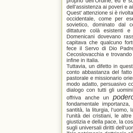
proprio dell’Ordine, ed è s
dell’assistenza ai poveri e a
Quest’ attenzione si è rivolt
occidentale, come per es
sovietico, dominato dal 
dittature colà esistenti e
Domenicani dovevano rass
capitava che qualcuno for
fece il Servo di Dio Padr
Cecoslovacchia e trovando 
infine in Italia.
Tuttavia, un difetto in ques
conto abbastanza del fatto
pastorale e missionario ori
modo adatto, persuasivo co
dialogo con tutti gli uomi
poder
offriva anche un
fondamentale importanza, 
santità, la liturgia, l’uomo
l’unità dei cristiani, le altr
giustizia e della pace, la co
sugli universali diritti dell’u