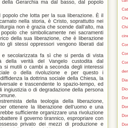
car
o della Gerarchia ma dal basso, dal popolo
Cat
 popolo che lotta per la sua liberazione. È il
Che
arnato nella storia, è Cristo, soprattutto nei
liturgia non è grazia che scende dall’alto, ma
Chi
 popolo che simbolicamente nei sacramenti
ci
rico della sua liberazione, che è liberazione
nto gli stessi oppressori vengono liberati dal
Con
Co
 e secolarizzata fa sì che si perda di vista
vità della verità del Vangelo custodita dal
Con
a si mutili o cambi a seconda degli interessi
de
ociale o della rivoluzione e per questo i
diffidenza la dottrina sociale della Chiesa, la
Dia
iversale e trascendente lo spazio-tempo, ed
Dic
 di ingiustizia o di degradazione della persona
comune.
Don
tremista della teologia della liberazione,
per ottenere la liberazione dell’uomo e una
Do
arebbe sufficiente organizzare una rivoluzione
Don
abbattere il governo tirannico, espropriare con
 possesso privato dei mezzi di produzione e
Don