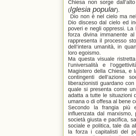
Chiesa non sorge dall’alt
Iglesia popular
(
).
Dio non è nel cielo ma nel
Dio disceso dal cielo ed inc
poveri e negli oppressi. La 
forza divina immanente al
rappresenta il processo sto
dell’intera umanità, in qua
loro egoismo.
Ma questa visuale ristretta
l’universalità e l’oggetti
Magistero della Chiesa, e l
contingenti dell’azione s
liberazionisti guardano con 
quale si presenta come un
adatta a tutte le situazioni
umana o di offesa al bene 
Secondo la frangia più es
influenzata dal marxismo, 
società giusta e pacifica, s
sociale e politica, tale da 
la forza i capitalisti del