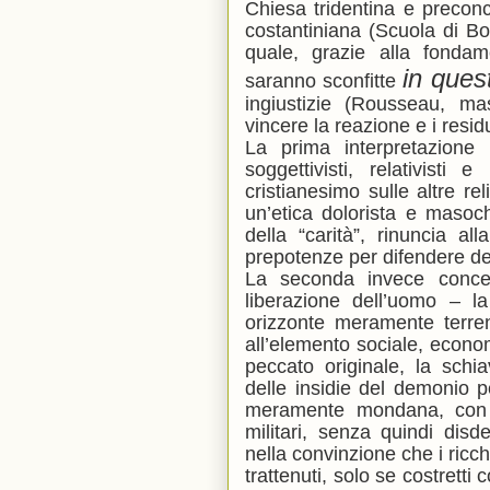
Chiesa tridentina e preconcil
costantiniana (Scuola di Bo
quale, grazie alla fondam
in que
saranno sconfitte
ingiustizie (Rousseau, ma
vincere la reazione e i resid
La prima interpretazione
soggettivisti, relativisti e
cristianesimo sulle altre r
un’etica dolorista e masoch
della “carità”, rinuncia all
prepotenze per difendere de
La seconda invece concep
liberazione dell’uomo – la
orizzonte meramente terren
all’elemento sociale, econo
peccato originale, la schi
delle insidie del demonio pe
meramente mondana, con me
militari, senza quindi disdeg
nella convinzione che i ricc
trattenuti, solo se costrett