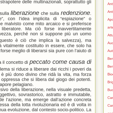
apotere delle multinazionali, soprattutto gli
Ant
liberazione
redenzione
Ant
sulla
che sulla
.
e”, con l’idea implicita di “espiazione” o
Apo
ene malvisto come mito arcaico e si preferisce
art
beratore. Ma ciò forse inavvertitamente
alvezza, perché non si suppone più un uomo
Att
uesto è ciò che implica la salvezza), ma
Aud
vitalmente costituito in essere, che solo ha
forse meglio di liberarsi sia pure con l’aiuto di
Aut
Ben
peccato come causa di
a il concetto di
Be
blema si riduce a liberare dai ricchi i poveri da
n è più dono divino che ridà la vita, ma forza
Bio
e oppressa che si libera dal giogo dei potenti.
Bri
sapore pelagiano.
sivo della liberazione, nella visuale predetta,
Bu
gettivo, sovrastorico, astratto e immutabile,
Car
de l’azione, ma emerge dall’azione concreta
tessa della lotta rivoluzionaria ed è di volta in
Car
nua evoluzione, dal contesto socio-politico. La