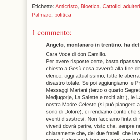
Etichette:
Anticristo
,
Bioetica
,
Cattolici adulter
Palmaro
,
politica
1 commento:
Angelo, montanaro in trentino. ha dett
Cara Voce di don Camillo.
Per avere risposte certe, basta ripassar
chiesto a Gesù cosa avverrà alla fine de
elenco, oggi attualissimo, tutte le aberr
disastro totale. Se poi aggiungiamo le P
Messaggi Mariani (terzo o quarto Segret
Medjugorje, La Salette e molti altri), le
nostra Madre Celeste (si può piangere a
sono di Dolore), ci rendiamo conto che s
eventi disastrosi. Non facciamo finta di
viventi dovrà perire, visto che, senpre ne
chiaramente che, dei due fratelli che l