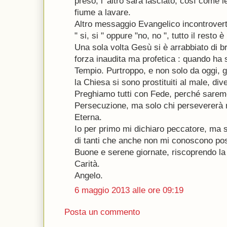
preso, l' altro sarà lasciato, così come 
fiume a lavare.
Altro messaggio Evangelico incontrovertib
" si, si " oppure "no, no ", tutto il resto 
Una sola volta Gesù si è arrabbiato di b
forza inaudita ma profetica : quando ha 
Tempio. Purtroppo, e non solo da oggi, g
la Chiesa si sono prostituiti al male, di
Preghiamo tutti con Fede, perché sarem
Persecuzione, ma solo chi persevererà n
Eterna.
Io per primo mi dichiaro peccatore, ma 
di tanti che anche non mi conoscono poss
Buone e serene giornate, riscoprendo la
Carità.
Angelo.
6 maggio 2013 alle ore 09:19
Posta un commento