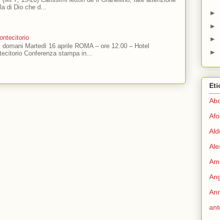
ola di Dio che d...
►
►
ntecitorio
►
ti domani Martedì 16 aprile ROMA – ore 12.00 – Hotel
►
ecitorio Conferenza stampa in...
Eti
Abo
Afo
Ald
Ale
Ami
Ang
Ann
ant