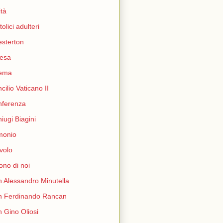
ità
tolici adulteri
sterton
esa
nema
cilio Vaticano II
nferenza
iugi Biagini
monio
volo
ono di noi
 Alessandro Minutella
n Ferdinando Rancan
 Gino Oliosi