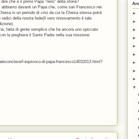
ire che è il primo Papa "nero" della storia?
Arc
", abbiamo davanti un Papa che, come san Francesco nei
 Chiesa in un periodo di crisi da cui la Chiesa stessa potrà
►
e radici della nostra fede(Il vero rinnovamento è tale
►
dizione).
ana, fatta di gente semplice che ha ancora uno spiccato
►
on la preghiera il Santo Padre nella sua missione.
►
►
►
specialeconclave/l-equivoco-di-papa-francesco14032013.html?
►
►
►
▼