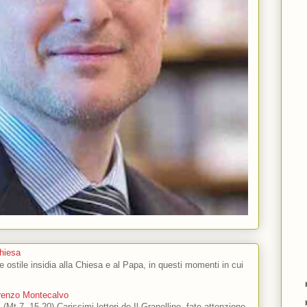
Chiesa
 e ostile insidia alla Chiesa e al Papa, in questi momenti in cui
orenzo Montecalvo
 (Mt 7, 15-20) Carissimi lettori de Il Granellino, fate attenzione