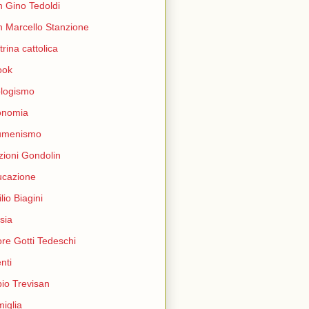
 Gino Tedoldi
 Marcello Stanzione
trina cattolica
ook
logismo
onomia
umenismo
zioni Gondolin
ucazione
lio Biagini
sia
ore Gotti Tedeschi
nti
io Trevisan
iglia