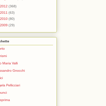
2012
(368)
2011
(63)
2010
(80)
2009
(29)
chette
rto
rismi
o Maria Valli
ssandro Gnocchi
ci
ela Pellicciari
unci
eprima