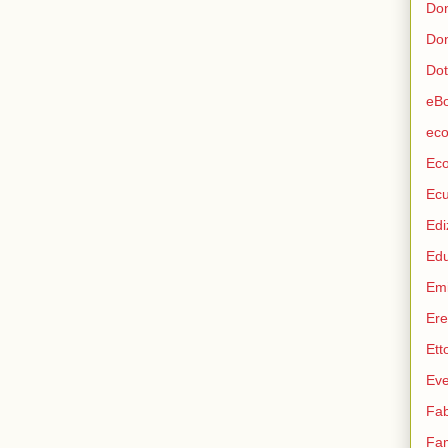
Don
Don
Dot
eB
eco
Ec
Ec
Edi
Ed
Emi
Ere
Ett
Eve
Fab
Fam