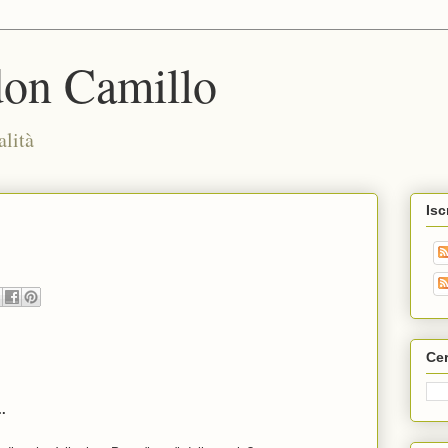
don Camillo
alità
Isc
Cer
..