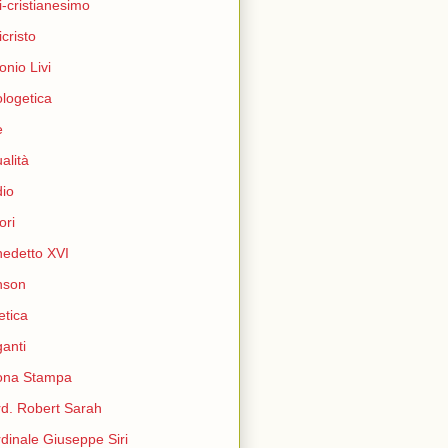
i-cristianesimo
icristo
onio Livi
logetica
e
ualità
io
ori
edetto XVI
nson
etica
ganti
ona Stampa
d. Robert Sarah
dinale Giuseppe Siri