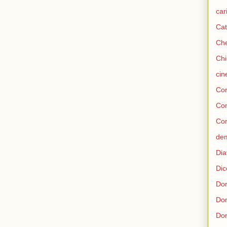
car
Cat
Che
Chi
ci
Con
Co
Con
de
Dia
Dic
Don
Do
Don