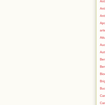
Ant
Ant
Ant
Apo
art
Att
Aud
Aut
Ben
Be
Bio
Bri
Bu
Car
Car