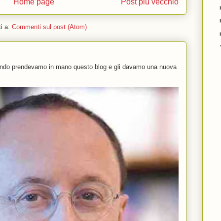
Home page
Post più vecchio
ti a:
Commenti sul post (Atom)
uando prendevamo in mano questo blog e gli davamo una nuova