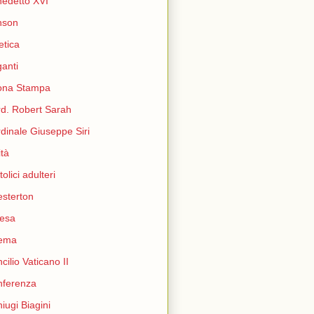
edetto XVI
nson
etica
ganti
ona Stampa
d. Robert Sarah
dinale Giuseppe Siri
ità
tolici adulteri
sterton
esa
nema
cilio Vaticano II
nferenza
iugi Biagini