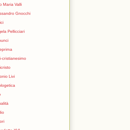
o Maria Valli
ssandro Gnocchi
ci
ela Pellicciari
unci
eprima
i-cristianesimo
icristo
onio Livi
logetica
e
ualità
io
ori