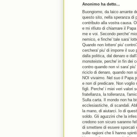
Anonimo ha detto...
Buongiorno, da laico amante del
questo sito, nella speranza di 
contributo alla vostra causa. O
e mi rifiuto di chiamare il Pa
me e voi. Secondo perche' mio p
nemico, e finche' tale sara' lot
Quando non lottero' piu' contr
cerchera' piu' di imporre il su
dalla politica, dal denaro e dall'
monoteiste, perche' in fin dei 
contro quando non vi sara' piu' 
riciclo di denaro, quando non si 
NOI vivaimo. Nel suo il Papa puo
e non di predicare. Non voglio 
figli. Perche' i miei veri valori 
fratellanza, la tolleranza, l'am
Sulla carta. Il mondo non ha bi
ecclesiastiche, di scandali. Abb
la mano, di aiutarci. Io di que
soldo. Gli aguzzini che la infes
credono son sicuro saranno feli
di smettere di essere sporcati 
sulle ragioni che li hanno spint