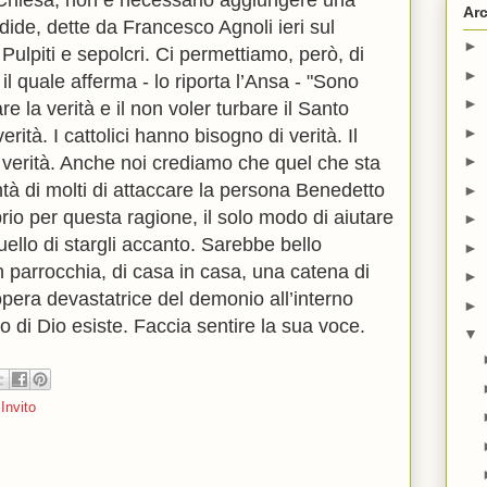
 Chiesa, non è necessario aggiungere una
Arc
ndide, dette da Francesco Agnoli ieri sul
►
to Pulpiti e sepolcri. Ci permettiamo, però, di
►
 il quale afferma - lo riporta l’Ansa - "Sono
►
are la verità e il non voler turbare il Santo
►
erità. I cattolici hanno bisogno di verità. Il
 verità. Anche noi crediamo che quel che sta
►
tà di molti di attaccare la persona Benedetto
►
prio per questa ragione, il solo modo di aiutare
►
uello di stargli accanto. Sarebbe bello
►
 parrocchia, di casa in casa, una catena di
►
’opera devastatrice del demonio all’interno
►
o di Dio esiste. Faccia sentire la sua voce.
▼
,
Invito