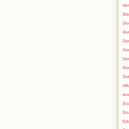
de
Dia
Dic
Don
Do
Don
Don
Don
Dot
eB
eco
Ec
Ec
Edi