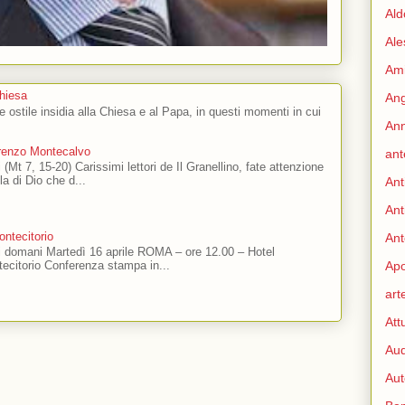
Ald
Ale
Ami
Chiesa
Ang
 e ostile insidia alla Chiesa e al Papa, in questi momenti in cui
Ann
orenzo Montecalvo
ant
 (Mt 7, 15-20) Carissimi lettori de Il Granellino, fate attenzione
ola di Dio che d...
Ant
Ant
ntecitorio
Ant
ti domani Martedì 16 aprile ROMA – ore 12.00 – Hotel
Apo
ecitorio Conferenza stampa in...
art
Att
Aud
Aut