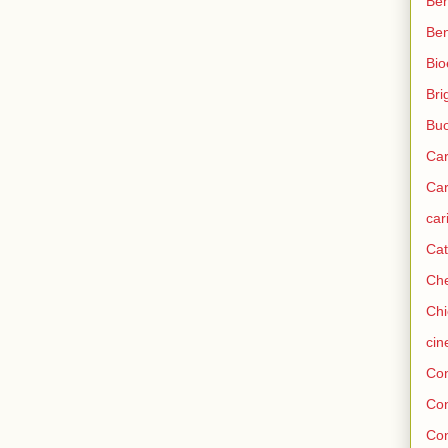
Ben
Be
Bio
Bri
Bu
Car
Car
car
Cat
Che
Chi
ci
Con
Co
Con