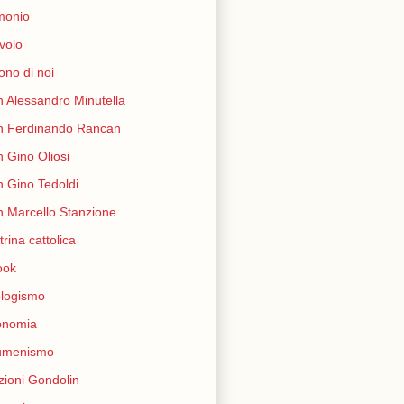
monio
volo
ono di noi
 Alessandro Minutella
n Ferdinando Rancan
 Gino Oliosi
 Gino Tedoldi
 Marcello Stanzione
trina cattolica
ook
logismo
onomia
umenismo
zioni Gondolin