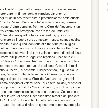
la liberta' mi permetto d iesprimere la mia opinione su
poter dare, in fin dei conti e paradossalmente, un
ggi mi definisco fortemente e profondamente anticlericale,
pa "Santo Padre". Primo eprche' e' solo un uomo, come e
adre e' altra persona. Per me la Citta' del Vaticano e' un
tero' contro per proteggere me stesso ed i miei cari.
o? Quando fara' quello che dice e predica, quando non
o pensiero ed il suo volere su mezzo mondo, quando uscira'
avidita'. Sono quindi contrario alle tre principali religioni
conti si comportano in modo molto simile. Non lottero' piu
bisogno di scrivere libri che svelano segreti, di indagini su
vorra' piu' pilotare le leggi che regolano il paese in cui
' fare cio' che vuole. Nel nostro no. Io vi imploro di fare
nemmeno trasmettere i valori cosiddetti Cristiani ai miei
sono la liberta', l'autonomia, l'indipendenza, la giustizia, la
icizia, l'amore. Sulla carta anche la Chiesa li promuove.
sogno di posti come la CItta' del Vaticano, di gerarchie
iamo bisogno di volerci bene, di essere solidali, di tenerci
sto vi prego. Lasciate la Chiesa Romana, non datele piu un
tano non avranno piu' interesse a sfruttarla. Coloro che ci
ci di levarsi di dosso il pesantissimo fardello del passato,
da "colleghi" indegni e finalmente potranno concentrarsi
i a fare tale scelta di vita. In questo modo non avremo piu'