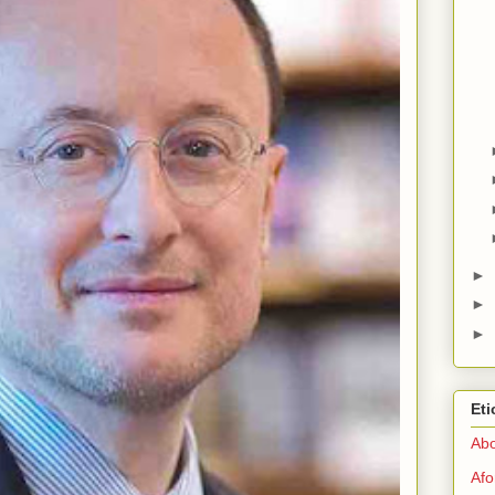
►
►
►
Eti
Abo
Afo