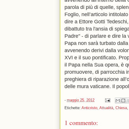
avvenendo all’interno della
parola di più di quelle, sple
Foglio, nell’articolo intitola
dire a Ettore Gotti Tedeschi,
dibattuto tra l'ansia di spieg
Padre" - di parlare e dire la v
Papa non sarà turbato dalla
avvenendo derivi dalla volon
XVI e il suo pontificato. Pro
il Papa nella Sua opera, è q
promuovere, di parrocchia in
preghiera di riparazione all
delle mura vaticane. Il popol
-
maggio 25, 2012
Etichette:
Anticristo
,
Attualità
,
Chiesa
1 commento: