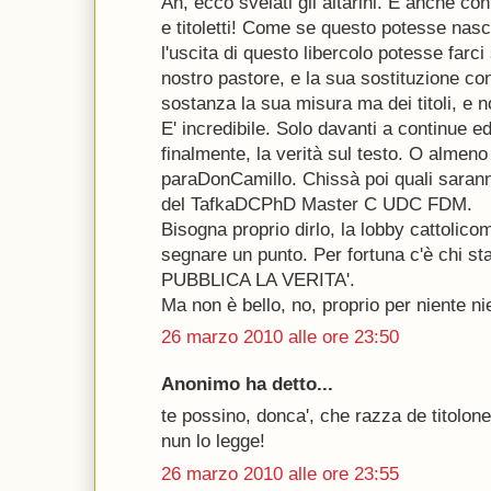
Ah, ecco svelati gli altarini. E anche con b
e titoletti! Come se questo potesse nas
l'uscita di questo libercolo potesse farc
nostro pastore, e la sua sostituzione co
sostanza la sua misura ma dei titoli, e 
E' incredibile. Solo davanti a continue ed 
finalmente, la verità sul testo. O almeno 
paraDonCamillo. Chissà poi quali saranno i
del TafkaDCPhD Master C UDC FDM.
Bisogna proprio dirlo, la lobby cattoli
segnare un punto. Per fortuna c'è chi st
PUBBLICA LA VERITA'.
Ma non è bello, no, proprio per niente ni
26 marzo 2010 alle ore 23:50
Anonimo ha detto...
te possino, donca', che razza de titolone
nun lo legge!
26 marzo 2010 alle ore 23:55