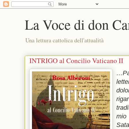
La Voce di don Ca
Una lettura cattolica dell'attualità
INTRIGO al Concilio Vaticano II
…Pao
lett
dol
riga
trad
mio 
Sata