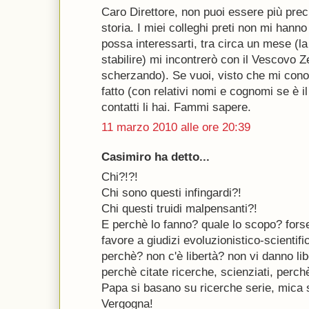
Caro Direttore, non puoi essere più prec
storia. I miei colleghi preti non mi hanno
possa interessarti, tra circa un mese (l
stabilire) mi incontrerò con il Vescovo Z
scherzando). Se vuoi, visto che mi conos
fatto (con relativi nomi e cognomi se è i
contatti li hai. Fammi sapere.
11 marzo 2010 alle ore 20:39
Casimiro ha detto...
Chi?!?!
Chi sono questi infingardi?!
Chi questi truidi malpensanti?!
E perchè lo fanno? quale lo scopo? forse
favore a giudizi evoluzionistico-scientif
perchè? non c'è libertà? non vi danno li
perchè citate ricerche, scienziati, perch
Papa si basano su ricerche serie, mica
Vergogna!