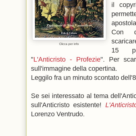
il copy
permett
aposto
Con qu
scaricar
Clicca per info
15 pa
"
L'Anticristo - Profezie
". Per sca
sull'immagine della copertina.
Leggilo fra un minuto scontato dell
Se sei interessato al tema dell'Anticr
sull'Anticristo esistente!
L'Anticris
Lorenzo Ventrudo.