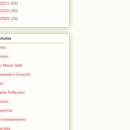
2011
(63)
2010
(80)
2009
(29)
chette
rto
rismi
o Maria Valli
ssandro Gnocchi
ci
ela Pellicciari
unci
eprima
i-cristianesimo
icristo