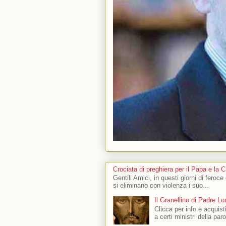
Crociata di preghiera per il Papa e la 
Gentili Amici, in questi giorni di feroce
si eliminano con violenza i suo...
Il Granellino di Padre L
Clicca per info e acquisti
a certi ministri della par