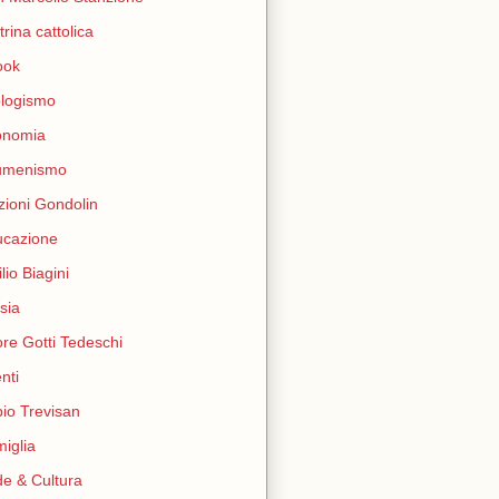
trina cattolica
ook
logismo
onomia
umenismo
zioni Gondolin
ucazione
lio Biagini
sia
ore Gotti Tedeschi
nti
io Trevisan
iglia
e & Cultura