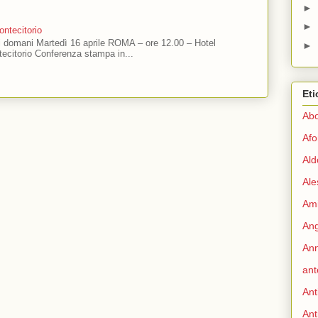
►
►
ntecitorio
ti domani Martedì 16 aprile ROMA – ore 12.00 – Hotel
►
ecitorio Conferenza stampa in...
Eti
Abo
Afo
Ald
Ale
Ami
Ang
Ann
ant
Ant
Ant