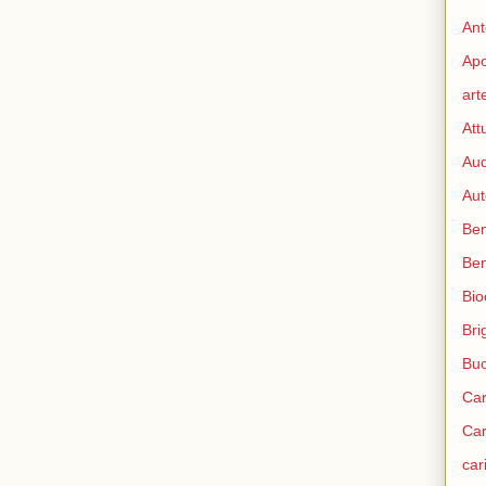
Ant
Apo
art
Att
Aud
Aut
Ben
Be
Bio
Bri
Bu
Car
Car
car