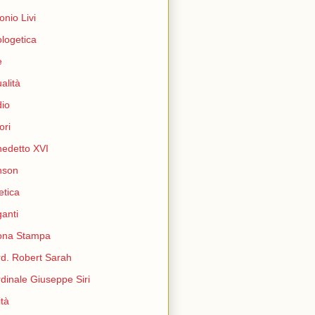
onio Livi
logetica
e
ualità
io
ori
edetto XVI
nson
etica
ganti
ona Stampa
d. Robert Sarah
dinale Giuseppe Siri
ità