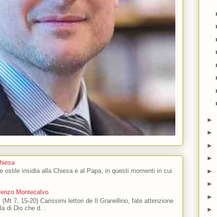
►
►
►
►
Chiesa
►
 e ostile insidia alla Chiesa e al Papa, in questi momenti in cui
►
orenzo Montecalvo
►
 (Mt 7, 15-20) Carissimi lettori de Il Granellino, fate attenzione
ola di Dio che d...
►