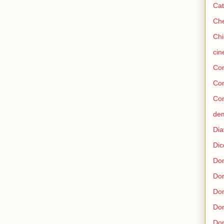
Cat
Che
Chi
ci
Con
Co
Con
de
Dia
Dic
Don
Do
Don
Don
Don