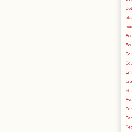
Dot
eB
eco
Ec
Ec
Edi
Ed
Emi
Ere
Ett
Eve
Fab
Fam
Fed