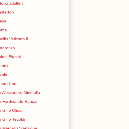
tolici adulteri
sterton
esa
nema
cilio Vaticano II
nferenza
iugi Biagini
monio
volo
ono di noi
 Alessandro Minutella
n Ferdinando Rancan
 Gino Oliosi
 Gino Tedoldi
 Marcello Stanzione