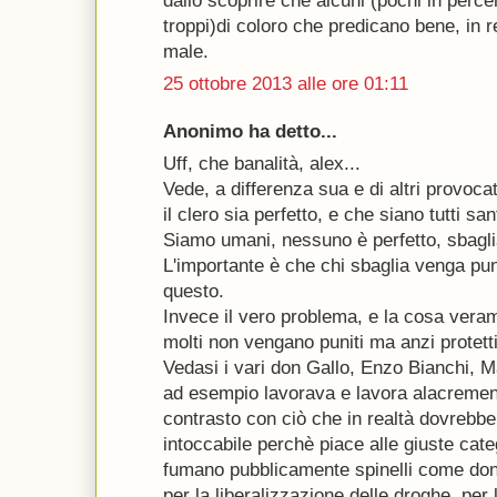
dallo scoprire che alcuni (pochi in per
troppi)di coloro che predicano bene, in 
male.
25 ottobre 2013 alle ore 01:11
Anonimo ha detto...
Uff, che banalità, alex...
Vede, a differenza sua e di altri provoca
il clero sia perfetto, e che siano tutti sant
Siamo umani, nessuno è perfetto, sbaglia
L'importante è che chi sbaglia venga pun
questo.
Invece il vero problema, e la cosa vera
molti non vengano puniti ma anzi protetti
Vedasi i vari don Gallo, Enzo Bianchi, Ma
ad esempio lavorava e lavora alacrement
contrasto con ciò che in realtà dovrebb
intoccabile perchè piace alle giuste cat
fumano pubblicamente spinelli come don
per la liberalizzazione delle droghe, per