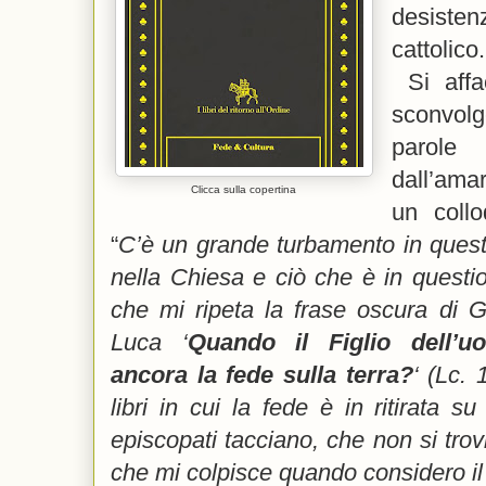
desist
cattolico.
Si affa
sconvolg
paro
dall’ama
Clicca sulla copertina
un coll
“
C’è un grande turbamento in que
nella Chiesa e ciò che è in questi
che mi ripeta la frase oscura di 
Luca ‘
Quando il Figlio dell’uo
ancora la fede sulla terra?
‘ (Lc.
libri in cui la fede è in ritirata su
episcopati tacciano, che non si trovi
che mi colpisce quando considero il