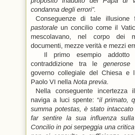
proposito inaudito del Papa di vo
condanna degli errori”.
Conseguenze di tale illusione f
pastorale
un concilio come il Vatic
mescolavano, nel corpo dei m
documenti, mezze verità e mezzi err
Il primo esempio addotto 
contraddizione tra le
generos
governo collegiale del Chiesa e le
Paolo VI nella
Nota previa
.
Nella conseguente incertezza i
naviga a luci spente: “
il primato, q
summa potestas, è stato intaccato
far sentire la sua influenza sull
Concilio in poi serpeggia una critic