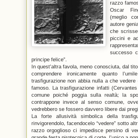
razzo famos
Oscar Fin
(meglio co
autore geni
che scrisse
piccini e ad
rappresenta
successo co
principe felice”.
In quest’altra favola, meno conosciuta, dal tit
comprendere ironicamente quanto l’umi
trasfigurazione non abbia nulla a che vedere
famoso. La trasfigurazione infatti (Cervantes
comune poiché poggia sulla realtà; la spo
contrappone invece al senso comune, ovve
vedrebbero se fossero davvero libere dai pregi
La forte allusività simbolica della trasfi
rinvigorendolo, facendocelo “vedere” sotto altri
razzo orgoglioso ci impedisce persino di v
grande festa pirotecnica di corte, l’unico a no