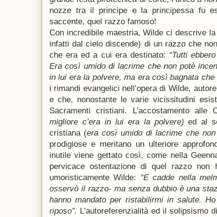
nozze tra il principe e la principessa fu e
saccente, quel razzo famoso!
Con incredibile maestria, Wilde ci descrive l
infatti dal cielo discende) di un razzo che no
che era ed a cui era destinato:
“Tutti ebber
Era così umido di lacrime che non potè incend
in lui era la polvere, ma era così bagnata ch
i rimandi evangelici nell’opera di Wilde, autor
e che, nonostante le varie vicissitudini esist
Sacramenti cristiani. L’accostamento alle 
migliore c’era in lui era la polvere)
ed al se
cristiana (
era così umido di lacrime che non 
prodigiose e meritano un ulteriore approfo
inutile viene gettato così, come nella Geen
pervicace ostentazione di quel razzo non 
umoristicamente Wilde:
“E cadde nella mel
osservò il razzo- ma senza dubbio è una sta
hanno mandato per ristabilirmi in salute. Ho
riposo”.
L’autoreferenzialità ed il solipsismo 