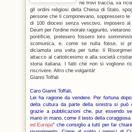
ne trovi traccia, va ricor
gli ordini religiosi della Chiesa di Stato, sp
persone che li componevano, soppressero le 2
di 100 diocesi senza vescovo, imposero al c
Deum per l'ordine morale raggiunto, vietarono 
pontificie, pretesero fossero loro somminist
scomunica, e, come se nulla fosse, si pro
diciamola una volta per tutte: Il Risorgime
attacco al cattolicesimo e alla società cristi
storia italiana. I fatti che non si vogliono r
riscrivere. Altro che volgarità!
Gianni Toffali
Caro Gianni Toffali,
Lei ha ragione da vendere. Per fortuna dopo
della cultura da parte della sinistra si può
grazie a pubblicazioni che, pur essendo sem
mano in mano, come il testo della coraggiosa A
ed Europa
" che consiglio a tutti per far chia
risorgimento. Come al solito i nemici di Cr