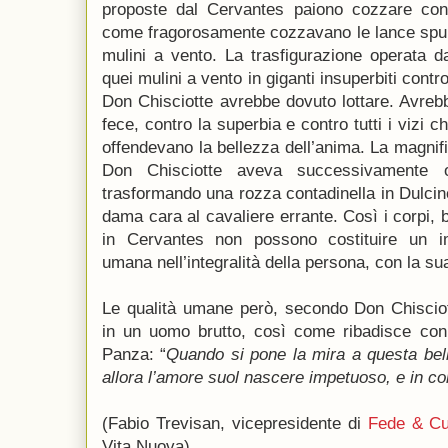
proposte dal Cervantes paiono cozzare con
come fragorosamente cozzavano le lance spunt
mulini a vento. La trasfigurazione operata 
quei mulini a vento in giganti insuperbiti cont
Don Chisciotte avrebbe dovuto lottare. Avrebbe
fece, contro la superbia e contro tutti i vizi
offendevano la bellezza dell’anima. La magnifi
Don Chisciotte aveva successivamente op
trasformando una rozza contadinella in Dulcine
dama cara al cavaliere errante. Così i corpi, b
in Cervantes non possono costituire un i
umana nell’integralità della persona, con la s
Le qualità umane però, secondo Don Chisciot
in un uomo brutto, così come ribadisce con
Panza: “
Quando si pone la mira a questa bell
allora l’amore suol nascere impetuoso, e in co
(Fabio Trevisan, vicepresidente di
Fede & Cu
Vita Nuova)