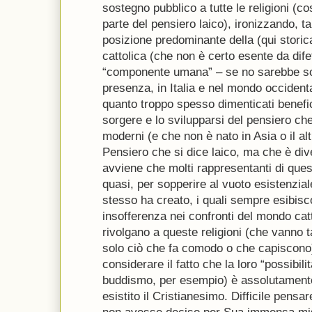
sostegno pubblico a tutte le religioni (co
parte del pensiero laico), ironizzando, t
posizione predominante della (qui storic
cattolica (che non è certo esente da difet
“componente umana” – se no sarebbe so
presenza, in Italia e nel mondo occidenta
quanto troppo spesso dimenticati benefic
sorgere e lo svilupparsi del pensiero che 
moderni (e che non è nato in Asia o il alt
Pensiero che si dice laico, ma che è div
avviene che molti rappresentanti di que
quasi, per sopperire al vuoto esistenzi
stesso ha creato, i quali sempre esibis
insofferenza nei confronti del mondo cat
rivolgano a queste religioni (che vanno
solo ciò che fa comodo o che capisco
considerare il fatto che la loro “possibili
buddismo, per esempio) è assolutamente 
esistito il Cristianesimo. Difficile pens