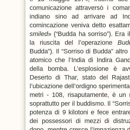
comunicazione attraversò i comand
indiano sino ad arrivare ad In
comincazione veniva detto esatta
smiled
» (“Budda ha sorriso”). Era 
la riuscita del l’operazione
Bud
Budda”). Il “Sorriso di Budda” altro
atomico che l’India di Indira Gan
della bomba. L’esplosione è av
Deserto di Thar, stato del Rajas
l’ubicazione dell’ordigno sperimenta
metri - 108, risaputamente, è un 
soprattutto per il buddismo. Il “Sor
potenza di 9 kilotoni e fece entrare 
dei possessori di mezzi di distru
dopo, mentre cresce l’impazienza 