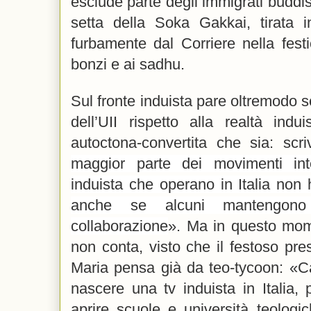
esclude parte degli immigrati buddi
setta della Soka Gakkai, tirata 
furbamente dal Corriere nella festic
bonzi e ai sadhu.
Sul fronte induista pare oltremodo s
dell’UII rispetto alla realtà indu
autoctona-convertita che sia: s
maggior parte dei movimenti inter
induista che operano in Italia non 
anche se alcuni mantengono 
collaborazione
». Ma in questo mom
non conta, visto che il festoso pres
Maria pensa già da teo-tycoon: «Cap
nascere una tv induista in Italia, 
aprire scuole e università teologi