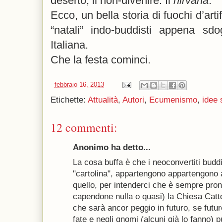
deserto, il non-divenire. Il
nirvana
.
Ecco, un bella storia di fuochi d’arti
“natali” indo-buddisti appena sdo
Italiana.
Che la festa cominci.
-
febbraio 16, 2013
Etichette:
Attualità
,
Autori
,
Ecumenismo
,
idee 
12 commenti:
Anonimo ha detto...
La cosa buffa è che i neoconvertiti buddi
"cartolina", appartengono appartengono a
quello, per intenderci che è sempre pro
capendone nulla o quasi) la Chiesa Catt
che sarà ancor peggio in futuro, se futu
fate e negli gnomi (alcuni già lo fanno) p