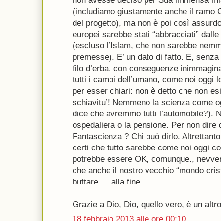
non avesse deciso per Sua immensa mise
(includiamo giustamente anche il ramo Gi
del progetto), ma non è poi così assurd
europei sarebbe stati “abbracciati” dalle 
(escluso l’Islam, che non sarebbe nemme
premesse). E’ un dato di fatto. E, senza
filo d’erba, con conseguenze inimmaginab
tutti i campi dell’umano, come noi oggi 
per esser chiari: non è detto che non es
schiavitu’! Nemmeno la scienza come og
dice che avremmo tutti l’automobile?).
ospedaliera o la pensione. Per non dire
Fantascienza ? Chi può dirlo. Altrettan
certi che tutto sarebbe come noi oggi 
potrebbe essere OK, comunque., nevvero
che anche il nostro vecchio “mondo crist
buttare … alla fine.
Grazie a Dio, Dio, quello vero, è un altro
18 febbraio 2013 alle ore 00:10